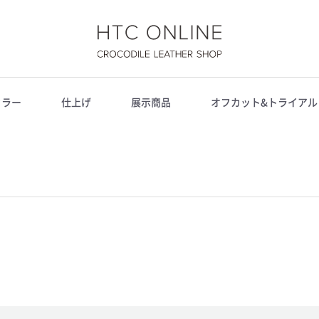
HTC
カラー
仕上げ
展示商品
オフカット&トライアル
ONLINE
黒＆グレー
茶＆イエロー系
赤＆オレンジ＆紫系
青＆緑系
その他
スモールクロコダイル
ナイルクロコダイル
ラージクロコダイル
シャムワニ(背)
グレージング仕上げ
半艶マット仕上げ
ヒマラヤ仕上げ
藍染
クレイ仕上げ
その他
黒
サーペンタイン
コニャック
アーモンド
ニコチン
オレンジブラウン
サンイエロー
ミンク
タンジェリン
ボルドー
シャングリア
サクラピンク
ブライトピンク
ダークキプロス
ディープネイビー
ダークサファイア
ロイヤルブルー
ナチュラル