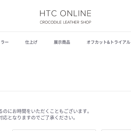
HTC
カラー
仕上げ
展示商品
オフカット&トライアル
ONLINE
黒＆グレー
茶＆イエロー系
赤＆オレンジ＆紫系
青＆緑系
その他
スモールクロコダイル
ナイルクロコダイル
ラージクロコダイル
シャムワニ(背)
グレージング仕上げ
半艶マット仕上げ
ヒマラヤ仕上げ
藍染
クレイ仕上げ
その他
黒
サーペンタイン
コニャック
アーモンド
ニコチン
オレンジブラウン
サンイエロー
ミンク
タンジェリン
ボルドー
シャングリア
サクラピンク
ブライトピンク
ダークキプロス
ディープネイビー
ダークサファイア
ロイヤルブルー
ナチュラル
るのにお時間をいただくこともございます。
対応となりますのでご了承ください。